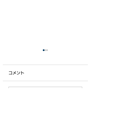
コメント
【ライフ通信５５７】
【ライフ通信５５
コメントを追加…