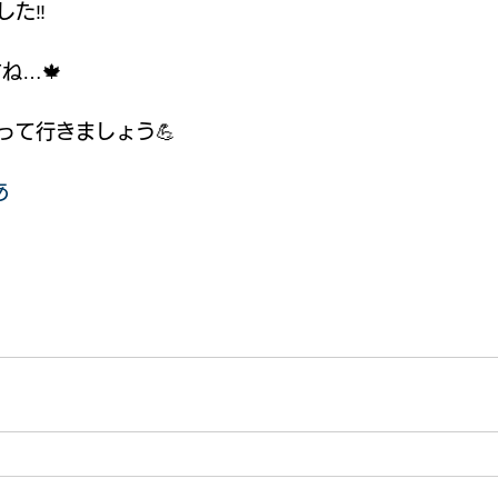
た‼️
ね…🍁
って行きましょう💪
あ