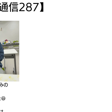
通信287】
みの
😆
は