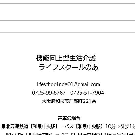
【ライフ通信５５７】
【ラ
機能向上型生活介護
ライフスクールのあ
lifeschool.noa01@gmail.com
0725-99-8767
0725-51-7904
大阪府和泉市芦部町221番
電車の場合
泉北高速鉄道【和泉中央駅】⇒バス【和泉中央駅】10分⇒徒歩1
JR阪和線【和泉府中駅】⇒バス【和泉府中駅前】9分⇒徒歩1分