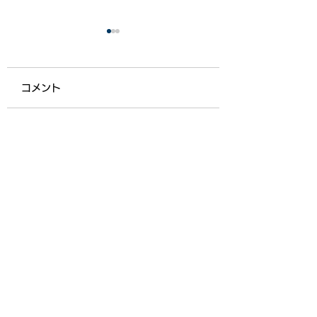
コメント
コメントが読み込まれませんでした。
【ライフ通信５５７】
【ライフ通信５５
技術的な問題があったようです。お手数です
が、再度接続するか、ページを再読み込みして
ださい。
再読み込み
機能向上型生活介護
ライフスクールのあ