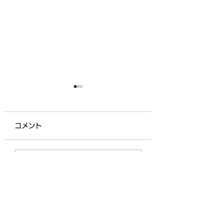
コメント
【ライフ通信５５７】
【ライフ通信５５
コメントを追加…