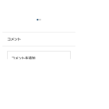
コメント
【ライフ通信５５７】
【ライフ通信５５
コメントを追加…
機能向上型生活介護
ライフスクールのあ
lifeschool.noa01@gmail.com