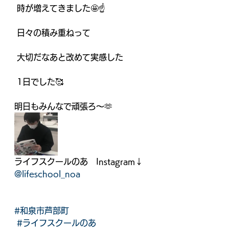
 時が増えてきました🤩☝️
 日々の積み重ねって
 大切だなあと改めて実感した
 1日でした🥰
明日もみんなで頑張ろ〜🫶
ライフスクールのあ　Instagram↓
@lifeschool_noa
#和泉市芦部町
#ライフスクールのあ