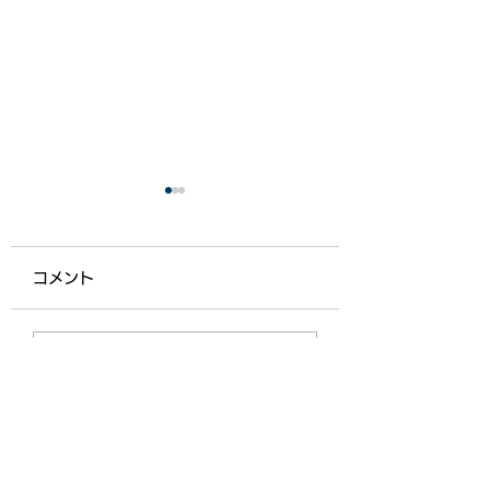
コメント
【ライフ通信５５７】
【ライフ通信５５
コメントを追加…