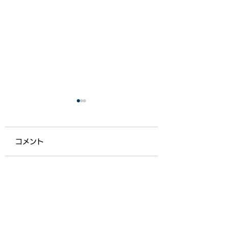
コメント
【ライフ通信５５７】
【ライフ通信５５
コメントを追加…