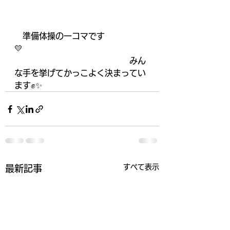
　準備体操の一コマです
💛　　　　　　　　　　　　　　　
　　　　　　　　　　　　　　みん
な手を挙げてかっこよく決まってい
ます✊✨　　　　　　　
すべて表示
最新記事