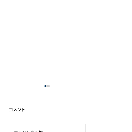
コメント
【ライフ通信５５７】
【ライフ通信５５