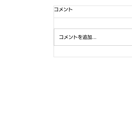
コメント
コメントを追加…
【ライフ通信５５８】