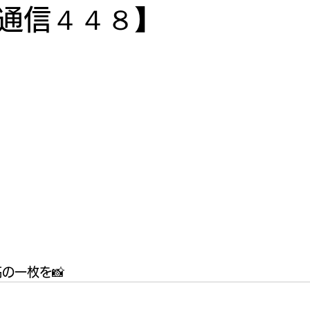
通信４４８】
の一枚を📸