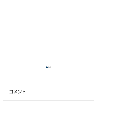
コメント
【ライフ通信５５７】
【ライフ通信５５
コメントを追加…