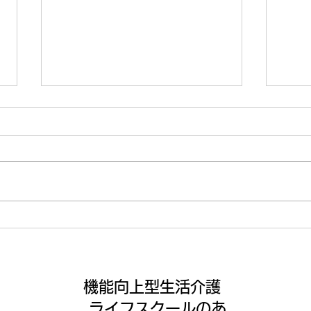
【ライフ通信５５７】
【ラ
機能向上型生活介護
ライフスクールのあ