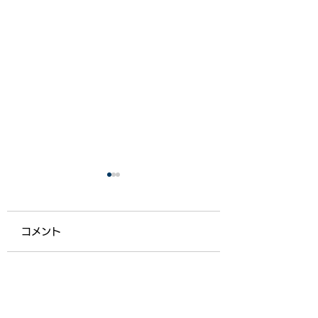
コメント
【ライフ通信５５７】
【ライフ通信５５
コメントを追加…