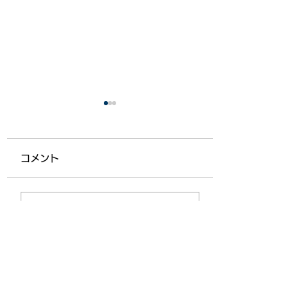
コメント
【ライフ通信５５７】
【ライフ通信５５
コメントを追加…
機能向上型生活介護