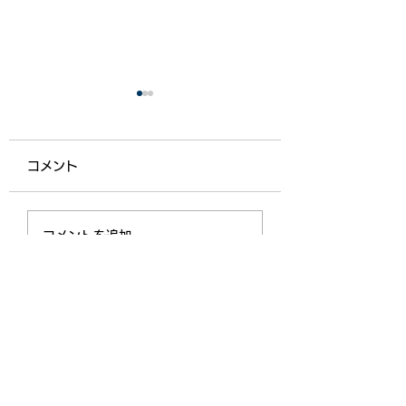
コメント
【ライフ通信５５７】
【ライフ通信５５
コメントを追加…
機能向上型生活介護
ライフスクールのあ