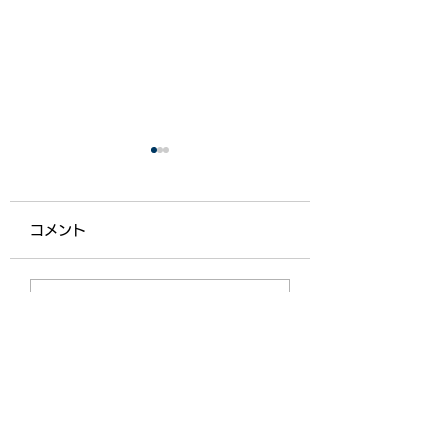
コメント
【ライフ通信５５７】
【ライフ通信５５
コメントを追加…
機能向上型生活介護