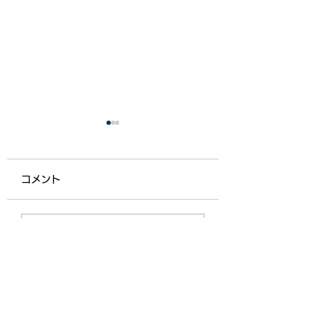
コメント
【ライフ通信５５７】
【ライフ通信５５
コメントを追加…