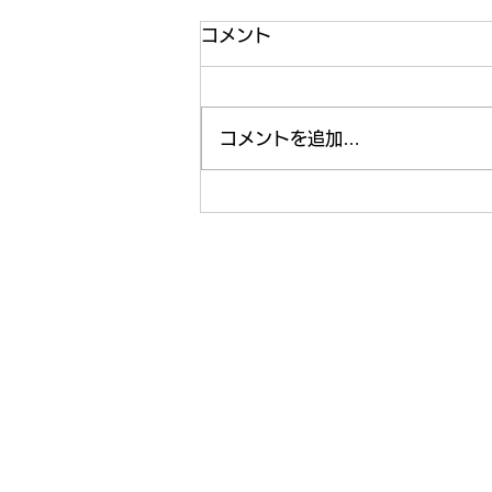
コメント
コメントを追加…
【ライフ通信５５８】