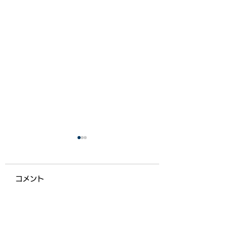
コメント
【ライフ通信５５７】
【ライフ通信５５
コメントを追加…