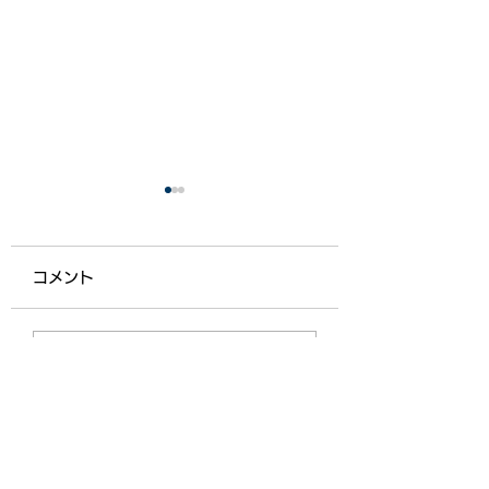
コメント
【ライフ通信５５７】
【ライフ通信５５
コメントを追加…