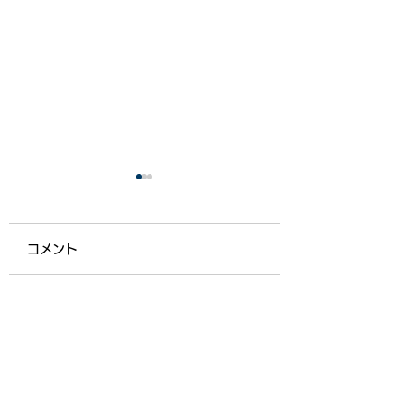
コメント
【ライフ通信５５７】
【ライフ通信５５
コメントを追加…